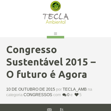
Congresso
Sustentável 2015 –
O futuro é Agora
10 DE OUTUBRO DE 2015
por
TECLA_AMB
na
categoria
CONGRESSOS
com
0
e
5